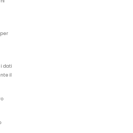
chi
 per
i dati
nte il
ro
o