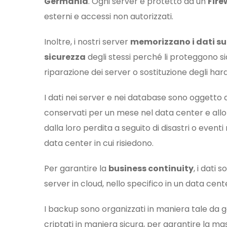
Germania
. Ogni server è protetto da un
Fire
esterni e accessi non autorizzati.
Inoltre, i nostri server
memorizzano i dati su
sicurezza
degli stessi perché li proteggono sia
riparazione dei server o sostituzione degli hard
I dati nei server e nei database sono oggetto 
conservati per un mese nel data center e allo 
dalla loro perdita a seguito di disastri o even
data center in cui risiedono.
Per garantire la
business continuity
, i dati 
server in cloud, nello specifico in un data cen
I backup sono organizzati in maniera tale da g
criptati in maniera sicura, per garantire la mas