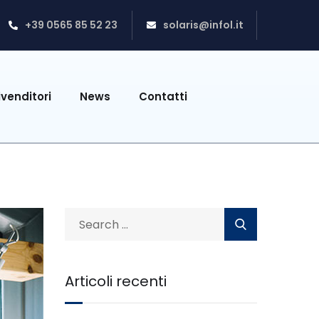
+39 0565 85 52 23
solaris@infol.it
ivenditori
News
Contatti
Articoli recenti