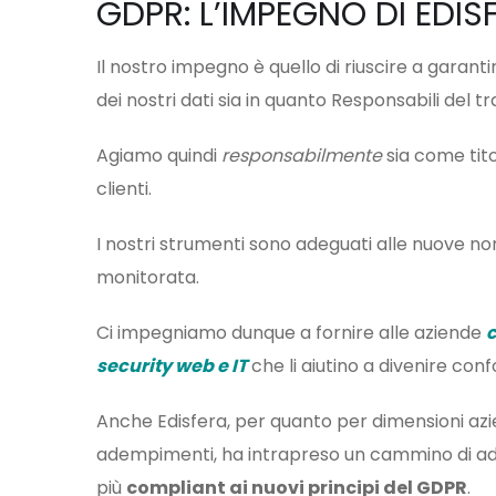
GDPR: L’IMPEGNO DI EDIS
Il nostro impegno è quello di riuscire a garantire
dei nostri dati sia in quanto Responsabili del t
Agiamo quindi
responsabilmente
sia come tit
clienti.
I nostri strumenti sono adeguati alle nuove n
monitorata.
Ci impegniamo dunque a fornire alle aziende
security web e IT
che li aiutino a divenire co
Anche Edisfera, per quanto per dimensioni azien
adempimenti, ha intrapreso un cammino di a
più
compliant ai nuovi principi del GDPR
.