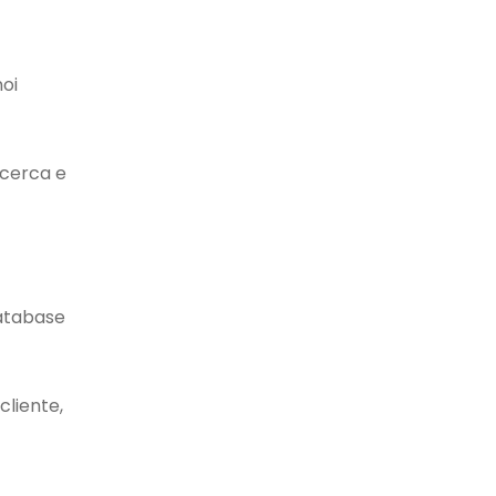
noi
icerca e
database
cliente,