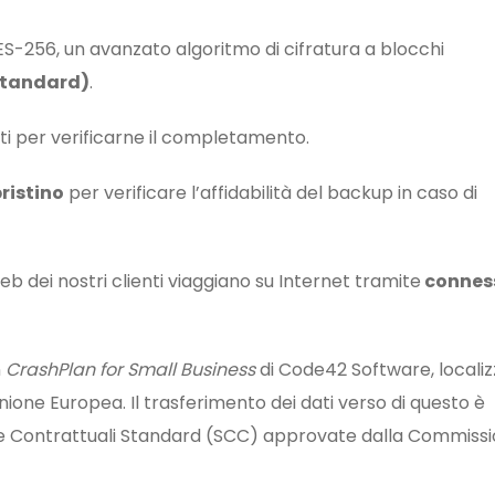
ES-256, un avanzato algoritmo di cifratura a blocchi
Standard)
.
ti per verificarne il completamento.
pristino
per verificare l’affidabilità del backup in caso di
ti web dei nostri clienti viaggiano su Internet tramite
connes
n
CrashPlan for Small Business
di Code42 Software, locali
’Unione Europea. Il trasferimento dei dati verso di questo è
sole Contrattuali Standard (SCC) approvate dalla Commiss