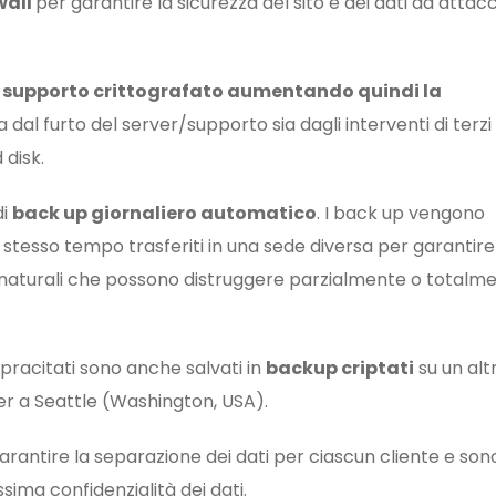
wall
per garantire la sicurezza del sito e dei dati da attac
 supporto crittografato aumentando quindi la
 dal furto del server/supporto sia dagli interventi di terzi
 disk.
di
back up giornaliero automatico
. I back up vengono
stesso tempo trasferiti in una sede diversa per garantire 
ti naturali che possono distruggere parzialmente o totalme
sopracitati sono anche salvati in
backup criptati
su un alt
ter a Seattle (Washington, USA).
arantire la separazione dei dati per ciascun cliente e son
sima confidenzialità dei dati.