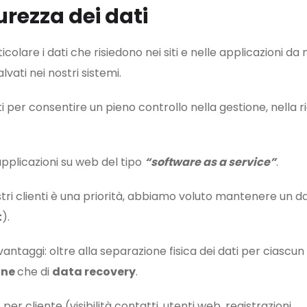
urezza dei dati
articolare i dati che risiedono nei siti e nelle applicazioni da 
vati nei nostri sistemi.
ti per consentire un pieno controllo nella gestione, nella r
applicazioni su web del tipo
“software as a service”
.
nostri clienti è una priorità, abbiamo voluto mantenere un 
t
).
antaggi: oltre alla separazione fisica dei dati per ciascun 
one
che di
data recovery
.
per cliente (visibilità contatti, utenti web, registrazioni,