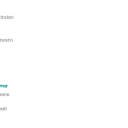
itolari
nostri
tema
eare.
nati