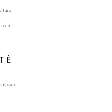
utture
sia in
.
T È
ità, con